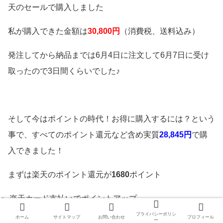
天のセールで購入しました
私が購入できた金額は
30,800円
（消費税、送料込み）
発注してから納品までは6月4日に注文して6月7日に受け
取ったので3日間くらいでした♪
そして今はポイントの時代！お得に購入するには？という
事で、すべてのポイント還元など含め実質
28,845円
で購
入できました！
まずは楽天のポイント還元が
1680
ポイント
楽天カード支払いでポイントアップ
楽天セールのポイントアップ
プライバシーポリシ
ホーム
サイトマップ
お問い合わせ
プロフィール
ー